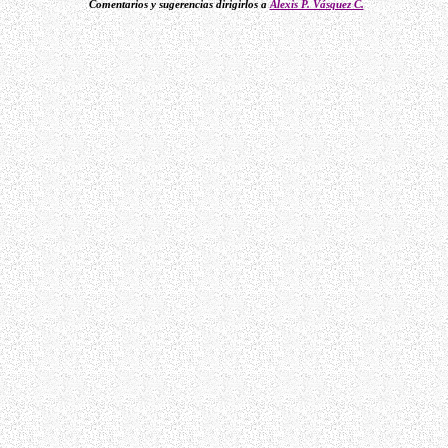
Comentarios y sugerencias dirigirlos a
Alexis P. Vásquez C.