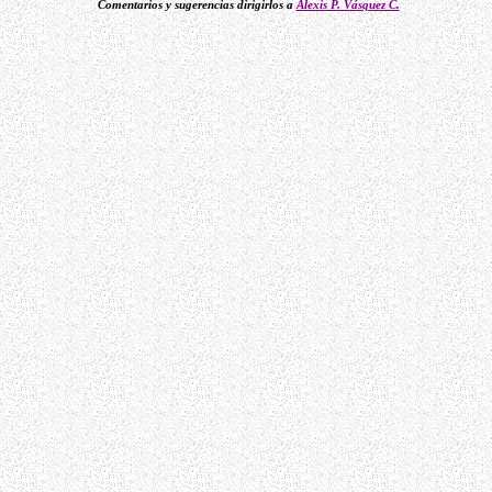
Comentarios y sugerencias dirigirlos a
Alexis P. Vásquez C.