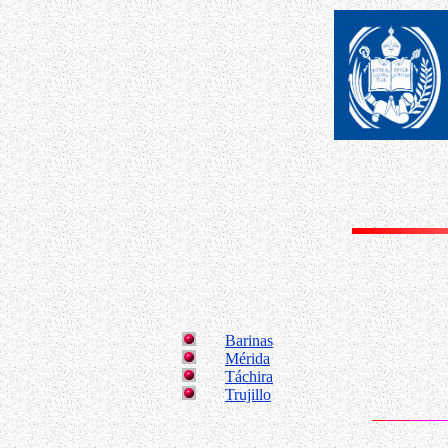
Barinas
Mérida
Táchira
Trujillo