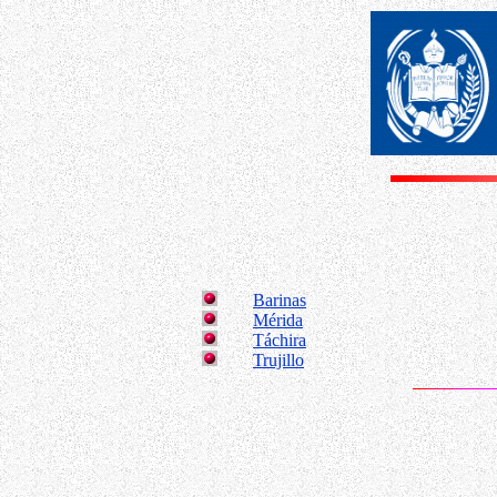
Barinas
Mérida
Táchira
Trujillo