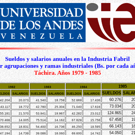
Sueldos y salarios anuales en la Industria Fabril
r agrupaciones y ramas industriales (Bs. por cada a
Táchira. Años 1979 - 1985
1985
1982
1983
1984
SUELDOS
SALA
ELDOS
SALARIOS
SUELDOS
SALARIOS
SUELDOS
SALARIOS
60.276
2
42.204
20.073
41.540
18.759
52.669
17.436
73.034
2
43.117
18.772
42.780
25.304
71.040
17.616
124.865
2
55.181
21.570
53.941
19.967
42.282
23.012
67.458
1
70.468
14.005
75.514
14.162
67.829
15.758
66.143
1
38.652
18.831
54.400
16.736
46.250
19.595
54.050
2
47.194
14.739
39.086
18.060
69.600
14.742