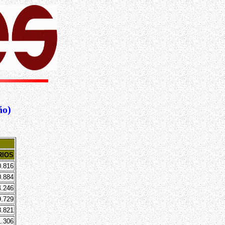
ño)
RIOS
0.816
0.884
4.246
9.729
8.821
1.306