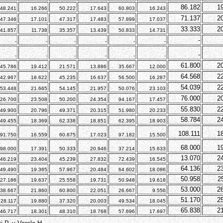
86.182
1
48.241
16.266
50.222
17.643
60.803
16.243
71.137
2
47.346
17.101
47.317
17.483
57.899
17.037
33.333
2
41.857
11.738
35.357
13.439
50.833
14.731
-
-
-
-
-
-
-
-
-
-
-
-
-
-
61.800
2
45.786
19.412
21.571
13.886
35.667
12.000
64.568
2
42.967
18.622
45.235
16.637
56.500
16.287
54.039
2
53.448
21.665
54.145
21.957
50.076
23.103
76.000
2
26.700
23.508
50.200
24.354
94.167
17.457
55.830
2
49.900
20.796
49.371
20.315
51.980
20.233
58.784
2
49.455
18.369
62.338
18.851
62.395
18.903
108.111
1
91.750
16.559
60.875
17.023
97.182
15.500
68.000
1
98.000
17.391
50.333
20.946
37.214
15.633
13.070
2
46.219
23.404
45.239
27.832
72.439
16.545
64.136
2
49.490
19.365
57.967
20.484
64.602
18.086
50.958
2
27.186
19.637
25.558
19.731
50.948
19.618
53.000
2
38.667
21.860
60.800
22.051
26.667
9.556
51.170
2
28.117
19.880
37.320
20.003
49.534
18.045
65.838
2
46.717
18.301
48.310
18.768
57.696
17.697