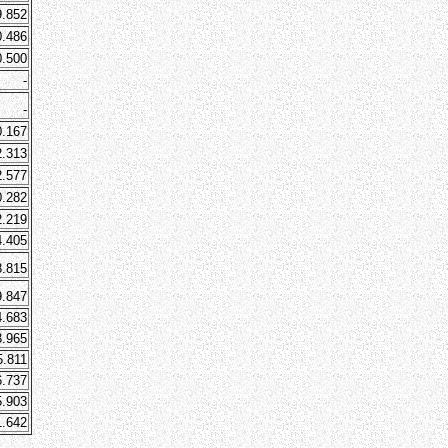
9.852
0.486
0.500
-
-
0.167
2.313
2.577
0.282
2.219
4.405
8.815
9.847
4.683
3.965
5.811
6.737
5.903
1.642