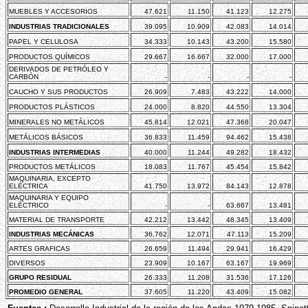
MUEBLES Y ACCESORIOS
47.621
11.150
41.123
12.275
INDUSTRIAS TRADICIONALES
39.095
10.909
42.083
14.014
PAPEL Y CELULOSA
34.333
10.143
43.200
15.580
PRODUCTOS QUÍMICOS
29.667
16.667
32.000
17.000
DERIVADOS DE PETRÓLEO Y
CARBÓN
-
-
-
-
CAUCHO Y SUS PRODUCTOS
26.909
7.483
43.222
14.000
PRODUCTOS PLÁSTICOS
24.000
8.820
44.550
13.304
MINERALES NO METÁLICOS
45.814
12.021
47.368
20.047
METÁLICOS BÁSICOS
36.833
11.459
94.462
15.438
INDUSTRIAS INTERMEDIAS
40.000
11.244
49.282
18.432
PRODUCTOS METÁLICOS
18.083
11.767
45.454
15.842
MAQUINARIA, EXCEPTO
ELÉCTRICA
41.750
13.972
84.143
12.878
MAQUINARIA Y EQUIPO
ELÉCTRICO
-
-
63.667
13.481
MATERIAL DE TRANSPORTE
42.212
13.442
48.345
13.409
INDUSTRIAS MECÁNICAS
36.762
12.071
47.113
15.209
ARTES GRAFICAS
26.659
11.494
29.941
16.429
DIVERSOS
23.909
10.167
63.167
19.969
GRUPO RESIDUAL
26.333
11.208
31.536
17.126
PROMEDIO GENERAL
37.605
11.220
43.409
15.082