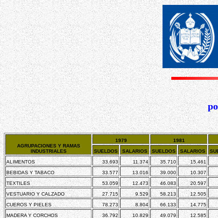
po
1979
1981
AGRUPACIONES Y RAMAS
INDUSTRIALES
SUELDOS
SALARIOS
SUELDOS
SALARIOS
SU
ALIMENTOS
33.693
11.374
35.710
15.461
BEBIDAS Y TABACO
33.577
13.016
39.000
10.307
TEXTILES
53.059
12.473
46.083
20.597
VESTUARIO Y CALZADO
27.715
9.529
58.213
12.505
CUEROS Y PIELES
78.273
8.804
66.133
14.775
MADERA Y CORCHOS
36.792
10.829
49.079
12.585