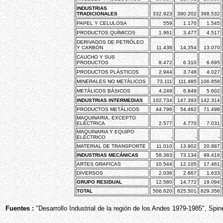
INDUSTRIAS
TRADICIONALES
332.923
390.202
368.532
PAPEL Y CELULOSA
559
1.170
1.545
PRODUCTOS QUÍMICOS
1.961
3.477
4.517
DERIVADOS DE PETRÓLEO
Y CARBÓN
11.438
14.354
13.070
CAUCHO Y SUS
PRODUCTOS
8.472
6.310
6.695
PRODUCTOS PLÁSTICOS
2.944
3.748
4.027
MINERALES NO METÁLICOS
73.111
111.485
106.858
METÁLICOS BÁSICOS
4.249
6.849
5.602
INDUSTRIAS INTERMEDIAS
102.734
147.393
142.314
PRODUCTOS METÁLICOS
44.796
54.462
71.498
MAQUINARIA, EXCEPTO
ELÉCTRICA
2.577
4.770
7.031
MAQUINARIA Y EQUIPO
ELÉCTRICO
-
-
-
MATERIAL DE TRANSPORTE
11.010
13.902
20.887
INDUSTRIAS MECÁNICAS
58.383
73.134
99.416
ARTES GRAFICAS
10.544
12.105
17.461
DIVERSOS
2.036
2.667
1.633
GRUPO RESIDUAL
12.580
14.772
19.094
TOTAL
506.620
625.501
629.356
Fuentes :
"Desarrollo Industrial de la región de los Andes 1979-1985", Spine