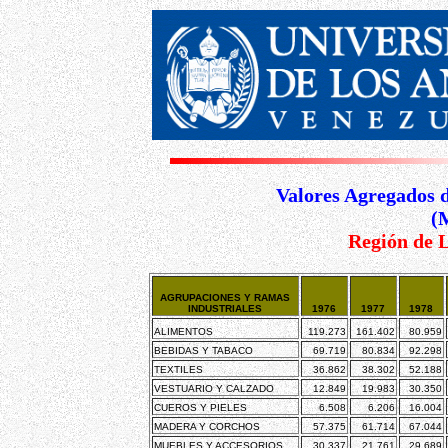
Valores Agregados 
(M
Región de L
AGRUPACIONES Y RAMAS
INDUSTRIALES
1976
1977
1978
ALIMENTOS
119.273
161.402
80.959
BEBIDAS Y TABACO
69.719
80.834
92.298
TEXTILES
36.862
38.302
52.188
VESTUARIO Y CALZADO
12.849
19.983
30.350
CUEROS Y PIELES
6.508
6.206
16.004
MADERA Y CORCHOS
57.375
61.714
67.044
MUEBLES Y ACCESORIOS
30.337
21.761
29.689