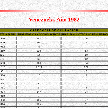
Venezuela. Año 1982
C A T E G O R I A D E O C U P A C I O N
STRIA FABRIL
PROPIETARIOS Y SOCIOS ACTIVOS
TRAB. FAM. Y OTROS NO REMUNERA
.520
497
183
.629
67
5
.952
47
-
.269
215
63
.620
14
10
.578
66
12
.550
108
54
8.118
1.014
327
.901
-
2
.530
16
3
.961
2
-
.594
4
-
.451
9
8
.824
147
24
.358
7
-
8.619
185
37
.814
185
11