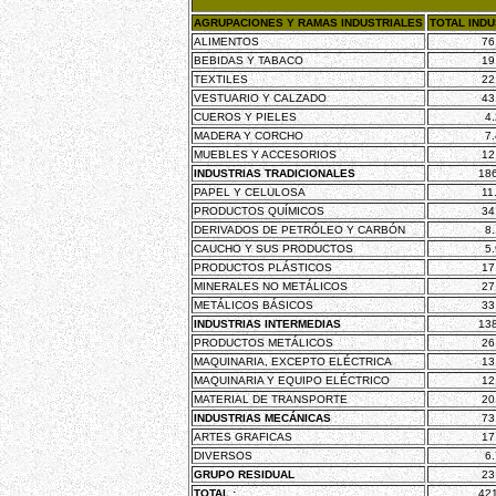
AGRUPACIONES Y RAMAS INDUSTRIALES
TOTAL INDU
ALIMENTOS
76
BEBIDAS Y TABACO
19
TEXTILES
22
VESTUARIO Y CALZADO
43
CUEROS Y PIELES
4
MADERA Y CORCHO
7
MUEBLES Y ACCESORIOS
12
INDUSTRIAS TRADICIONALES
18
PAPEL Y CELULOSA
11
PRODUCTOS QUÍMICOS
34
DERIVADOS DE PETRÓLEO Y CARBÓN
8
CAUCHO Y SUS PRODUCTOS
5
PRODUCTOS PLÁSTICOS
17
MINERALES NO METÁLICOS
27
METÁLICOS BÁSICOS
33
INDUSTRIAS INTERMEDIAS
13
PRODUCTOS METÁLICOS
26
MAQUINARIA, EXCEPTO ELÉCTRICA
13
MAQUINARIA Y EQUIPO ELÉCTRICO
12
MATERIAL DE TRANSPORTE
20
INDUSTRIAS MECÁNICAS
73
ARTES GRAFICAS
17
DIVERSOS
6
GRUPO RESIDUAL
23
TOTAL :
42