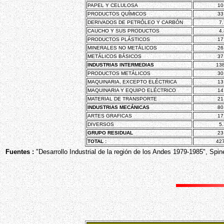
PAPEL Y CELULOSA
10
PRODUCTOS QUÍMICOS
33
DERIVADOS DE PETRÓLEO Y CARBÓN
7
CAUCHO Y SUS PRODUCTOS
4
PRODUCTOS PLÁSTICOS
17
MINERALES NO METÁLICOS
26
METÁLICOS BÁSICOS
37
INDUSTRIAS INTERMEDIAS
13
PRODUCTOS METÁLICOS
30
MAQUINARIA, EXCEPTO ELÉCTRICA
13
MAQUINARIA Y EQUIPO ELÉCTRICO
14
MATERIAL DE TRANSPORTE
21
INDUSTRIAS MECÁNICAS
80
ARTES GRAFICAS
17
DIVERSOS
5
GRUPO RESIDUAL
23
TOTAL :
42
Fuentes :
"Desarrollo Industrial de la región de los Andes 1979-1985", Spine