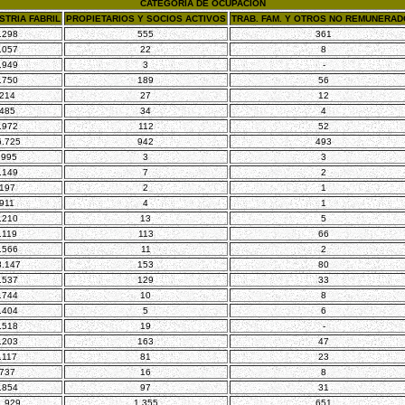
CATEGORÍA DE OCUPACIÓN
STRIA FABRIL
PROPIETARIOS Y SOCIOS ACTIVOS
TRAB. FAM. Y OTROS NO REMUNERA
.298
555
361
.057
22
8
.949
3
-
.750
189
56
.214
27
12
.485
34
4
.972
112
52
6.725
942
493
.995
3
3
.149
7
2
.197
2
1
.911
4
1
.210
13
5
.119
113
66
.566
11
2
8.147
153
80
.537
129
33
.744
10
8
.404
5
6
.518
19
-
.203
163
47
.117
81
23
.737
16
8
.854
97
31
1.929
1.355
651