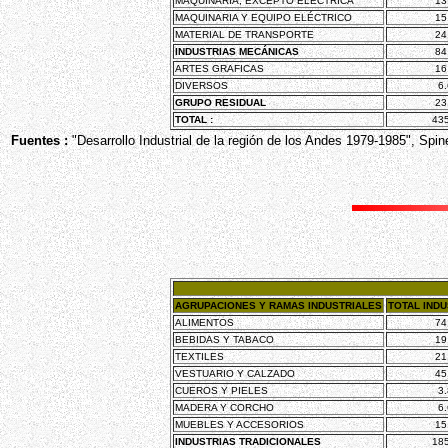
MAQUINARIA, EXCEPTO ELÉCTRICA
13
MAQUINARIA Y EQUIPO ELÉCTRICO
15
MATERIAL DE TRANSPORTE
24
INDUSTRIAS MECÁNICAS
84
ARTES GRAFICAS
16
DIVERSOS
6
GRUPO RESIDUAL
23
TOTAL :
43
Fuentes :
"Desarrollo Industrial de la región de los Andes 1979-1985", Spine
AGRUPACIONES Y RAMAS INDUSTRIALES
TOTAL INDU
ALIMENTOS
74
BEBIDAS Y TABACO
19
TEXTILES
21
VESTUARIO Y CALZADO
45
CUEROS Y PIELES
3
MADERA Y CORCHO
6
MUEBLES Y ACCESORIOS
15
INDUSTRIAS TRADICIONALES
18