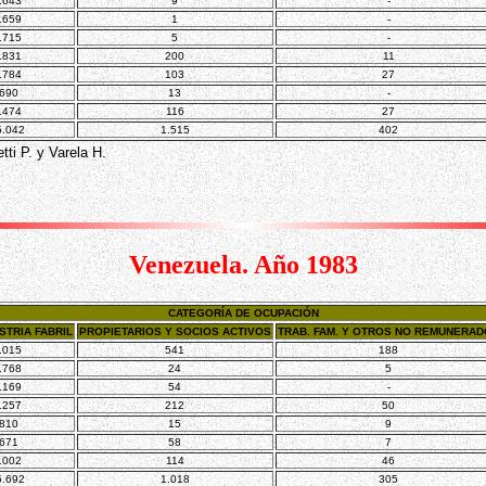
.643
9
-
.659
1
-
.715
5
-
.831
200
11
.784
103
27
.690
13
-
.474
116
27
5.042
1.515
402
tti P. y Varela H.
Venezuela. Año 1983
CATEGORÍA DE OCUPACIÓN
STRIA FABRIL
PROPIETARIOS Y SOCIOS ACTIVOS
TRAB. FAM. Y OTROS NO REMUNERA
.015
541
188
.768
24
5
.169
54
-
.257
212
50
.810
15
9
.671
58
7
.002
114
46
5.692
1.018
305