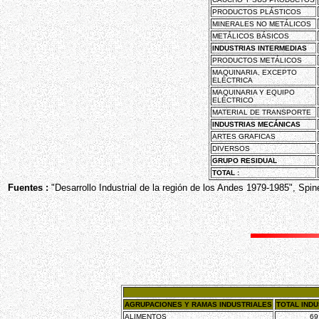
PRODUCTOS PLÁSTICOS
MINERALES NO METÁLICOS
METÁLICOS BÁSICOS
INDUSTRIAS INTERMEDIAS
PRODUCTOS METÁLICOS
MAQUINARIA, EXCEPTO
ELÉCTRICA
MAQUINARIA Y EQUIPO
ELÉCTRICO
MATERIAL DE TRANSPORTE
INDUSTRIAS MECÁNICAS
ARTES GRAFICAS
DIVERSOS
GRUPO RESIDUAL
TOTAL :
Fuentes :
"Desarrollo Industrial de la región de los Andes 1979-1985", Spine
AGRUPACIONES Y RAMAS INDUSTRIALES
TOTAL INDU
ALIMENTOS
69