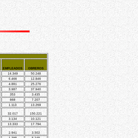
EMPLEADOS
OBREROS
14.349
50.248
6.466
12.846
4.881
25.276
3.987
37.940
353
3.435
868
7.207
1.113
13.269
32.017
150.221
3.134
10.121
13.333
17.794
2.941
3.502
1.385
5.245