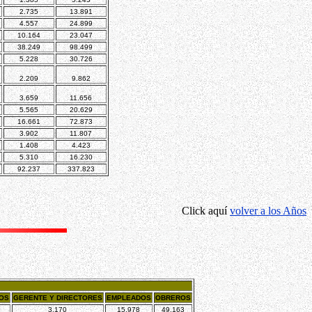
2.735
13.891
4.557
24.899
10.164
23.047
38.249
98.499
5.228
30.726
2.209
9.862
3.659
11.656
5.565
20.629
16.661
72.873
3.902
11.807
1.408
4.423
5.310
16.230
92.237
337.823
Click aquí
volver a los Años
DOS
GERENTE Y DIRECTORES
EMPLEADOS
OBREROS
3.170
15.978
49.163