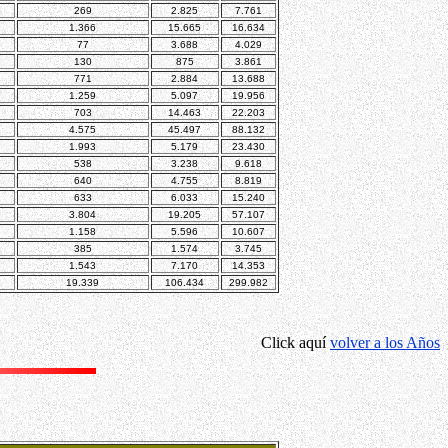
269
2.825
7.761
1.366
15.665
16.634
77
3.688
4.029
130
875
3.861
771
2.884
13.688
1.259
5.097
19.956
703
14.463
22.203
4.575
45.497
88.132
1.993
5.179
23.430
538
3.238
9.618
640
4.755
8.819
633
6.033
15.240
3.804
19.205
57.107
1.158
5.596
10.607
385
1.574
3.745
1.543
7.170
14.353
19.339
106.434
299.982
Click aquí
volver a los Años