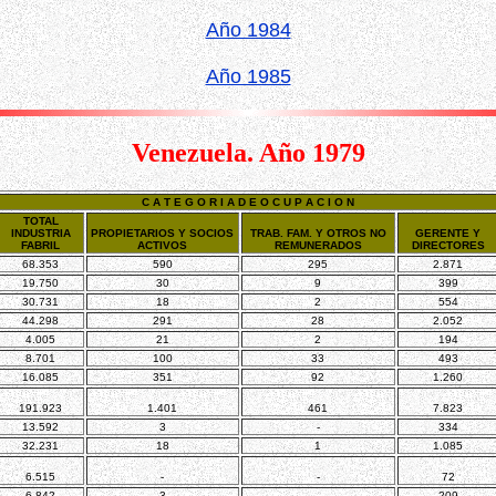
Año 1984
Año 1985
Venezuela. Año 1979
C A T E G O R I A D E O C U P A C I O N
TOTAL
INDUSTRIA
PROPIETARIOS Y SOCIOS
TRAB. FAM. Y OTROS NO
GERENTE Y
FABRIL
ACTIVOS
REMUNERADOS
DIRECTORES
68.353
590
295
2.871
19.750
30
9
399
30.731
18
2
554
44.298
291
28
2.052
4.005
21
2
194
8.701
100
33
493
16.085
351
92
1.260
191.923
1.401
461
7.823
13.592
3
-
334
32.231
18
1
1.085
6.515
-
-
72
6.842
3
-
209