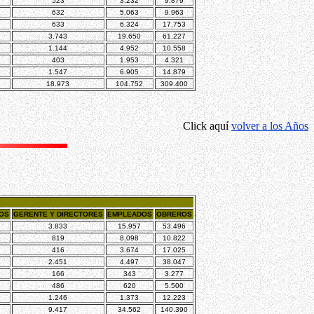
523
3.232
9.879
632
5.063
9.963
633
6.324
17.753
3.743
19.650
61.227
1.144
4.952
10.558
403
1.953
4.321
1.547
6.905
14.879
18.973
104.752
309.400
Click aquí
volver a los Años
DOS
GERENTE Y DIRECTORES
EMPLEADOS
OBREROS
3.833
15.957
53.496
819
8.098
10.822
416
3.674
17.025
2.451
4.497
38.047
166
343
3.277
486
620
5.500
1.246
1.373
12.223
9.417
34.562
140.390