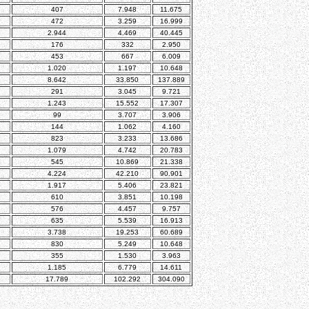
407
7.948
11.675
472
3.259
16.999
2.944
4.469
40.445
176
332
2.950
453
667
6.009
1.020
1.197
10.648
8.642
33.850
137.889
291
3.045
9.721
1.243
15.552
17.307
99
3.707
3.906
144
1.062
4.160
823
3.233
13.686
1.079
4.742
20.783
545
10.869
21.338
4.224
42.210
90.901
1.917
5.406
23.821
610
3.851
10.198
576
4.457
9.757
635
5.539
16.913
3.738
19.253
60.689
830
5.249
10.648
355
1.530
3.963
1.185
6.779
14.611
17.789
102.292
304.090