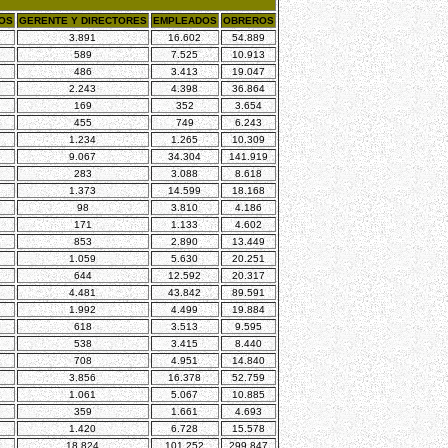
DOS
GERENTE Y DIRECTORES
EMPLEADOS
OBREROS
3.891
16.602
54.889
589
7.525
10.913
486
3.413
19.047
2.243
4.398
36.864
169
352
3.654
455
749
6.243
1.234
1.265
10.309
9.067
34.304
141.919
283
3.088
8.618
1.373
14.599
18.168
98
3.810
4.186
171
1.133
4.602
853
2.890
13.449
1.059
5.630
20.251
644
12.592
20.317
4.481
43.842
89.591
1.992
4.499
19.884
618
3.513
9.595
538
3.415
8.440
708
4.951
14.840
3.856
16.378
52.759
1.061
5.067
10.885
359
1.661
4.693
1.420
6.728
15.578
18.824
101.252
299.847