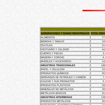
AGRUPACIONES Y RAMAS INDUSTRIALES
TOTAL INDU
ALIMENTOS
77
BEBIDAS Y TABACO
19
TEXTILES
21
VESTUARIO Y CALZADO
44
CUEROS Y PIELES
3
MADERA Y CORCHO
6
MUEBLES Y ACCESORIOS
14
INDUSTRIAS TRADICIONALES
18
PAPEL Y CELULOSA
10
PRODUCTOS QUÍMICOS
35
DERIVADOS DE PETRÓLEO Y CARBÓN
7
CAUCHO Y SUS PRODUCTOS
5
PRODUCTOS PLÁSTICOS
18
MINERALES NO METÁLICOS
28
METÁLICOS BÁSICOS
31
INDUSTRIAS INTERMEDIAS
13
PRODUCTOS METÁLICOS
30