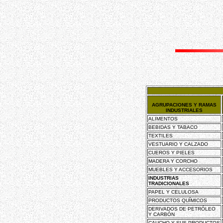
AGRUPACIONES Y RAMAS
INDUSTRIALES
ALIMENTOS
BEBIDAS Y TABACO
TEXTILES
VESTUARIO Y CALZADO
CUEROS Y PIELES
MADERA Y CORCHO
MUEBLES Y ACCESORIOS
INDUSTRIAS
TRADICIONALES
PAPEL Y CELULOSA
PRODUCTOS QUÍMICOS
DERIVADOS DE PETRÓLEO
Y CARBÓN
CAUCHO Y SUS PRODUCTOS