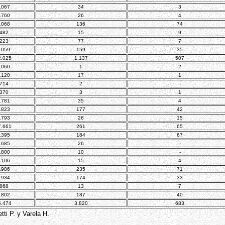
.067
34
3
.760
26
4
.068
136
74
.482
15
9
.223
77
7
.059
159
35
2.025
1.137
507
.060
1
2
.120
17
1
.714
2
-
.370
3
1
.781
35
4
.823
177
42
.793
26
15
7.661
261
65
.395
184
67
.685
26
-
.800
10
-
.106
15
4
.986
235
71
.934
174
33
.868
13
7
.802
187
40
6.474
3.820
683
tti P. y Varela H.