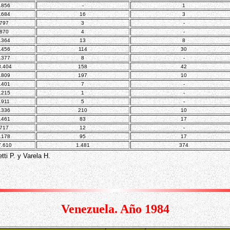
.856
-
1
.684
16
3
.797
3
-
.870
4
-
.364
13
8
.456
114
30
.377
8
-
8.404
158
42
.809
197
10
.401
7
-
.215
1
-
.911
5
-
.336
210
10
.461
83
17
.717
12
-
.178
95
17
7.610
1.481
374
tti P. y Varela H.
Venezuela. Año 1984