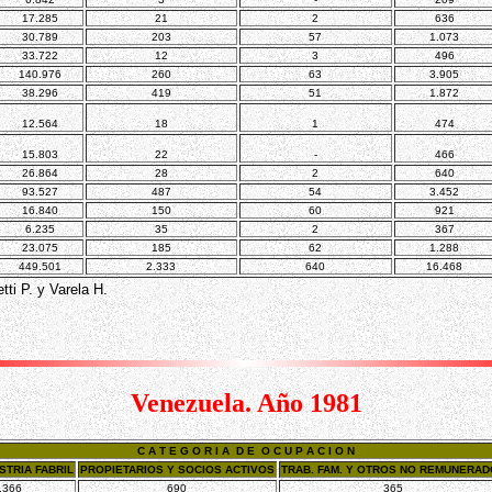
17.285
21
2
636
30.789
203
57
1.073
33.722
12
3
496
140.976
260
63
3.905
38.296
419
51
1.872
12.564
18
1
474
15.803
22
-
466
26.864
28
2
640
93.527
487
54
3.452
16.840
150
60
921
6.235
35
2
367
23.075
185
62
1.288
449.501
2.333
640
16.468
tti P. y Varela H.
Venezuela. Año 1981
C A T E G O R I A D E O C U P A C I O N
STRIA FABRIL
PROPIETARIOS Y SOCIOS ACTIVOS
TRAB. FAM. Y OTROS NO REMUNERA
.366
690
365