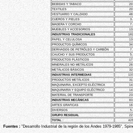
BEBIDAS Y TABACO
20
TEXTILES
20
VESTUARIO Y CALZADO
48
CUEROS Y PIELES
3
MADERA Y CORCHO
7
MUEBLES Y ACCESORIOS
13
INDUSTRIAS TRADICIONALES
18
PAPEL Y CELULOSA
13
PRODUCTOS QUÍMICOS
34
DERIVADOS DE PETRÓLEO Y CARBÓN
7
CAUCHO Y SUS PRODUCTOS
5
PRODUCTOS PLÁSTICOS
17
MINERALES NO METÁLICOS
26
METÁLICOS BÁSICOS
32
INDUSTRIAS INTERMEDIAS
13
PRODUCTOS METÁLICOS
31
MAQUINARIA, EXCEPTO ELÉCTRICA
14
MAQUINARIA Y EQUIPO ELÉCTRICO
14
MATERIAL DE TRANSPORTE
23
INDUSTRIAS MECÁNICAS
83
ARTES GRAFICAS
16
DIVERSOS
5
GRUPO RESIDUAL
22
TOTAL :
42
Fuentes :
"Desarrollo Industrial de la región de los Andes 1979-1985", Spine