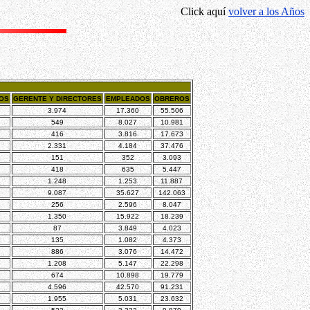
Click aquí
volver a los Años
DOS
GERENTE Y DIRECTORES
EMPLEADOS
OBREROS
3.974
17.360
55.506
549
8.027
10.981
416
3.816
17.673
2.331
4.184
37.476
151
352
3.093
418
635
5.447
1.248
1.253
11.887
9.087
35.627
142.063
256
2.596
8.047
1.350
15.922
18.239
87
3.849
4.023
135
1.082
4.373
886
3.076
14.472
1.208
5.147
22.298
674
10.898
19.779
4.596
42.570
91.231
1.955
5.031
23.632