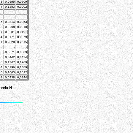
28
0,0695
0,0709
84
0,1253
0,0002
-
-
-
-
26
0,0314
0,0253
33
0,0268
0,0018
67
0,0281
0,0191
44
0,0171
0,0079
71
0,2320
0,2515
-
-
-
66
0,0671
0,0609
26
0,0442
0,0424
56
0,1747
0,1709
04
0,0196
0,1489
76
0,1663
0,1692
03
0,0438
0,0344
arela H.