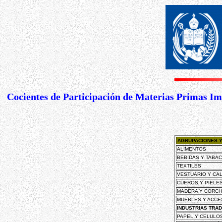
Cocientes de Participación de Materias Primas I
AGRUPACIONES Y
ALIMENTOS
BEBIDAS Y TABA
TEXTILES
VESTUARIO Y CA
CUEROS Y PIELE
MADERA Y CORC
MUEBLES Y ACCE
INDUSTRIAS TRA
PAPEL Y CELULO