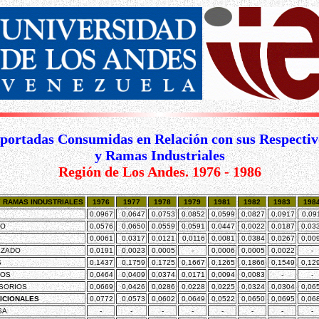
mportadas Consumidas en Relación con sus Respectiv
y Ramas Industriales
Región de Los Andes.
1976 - 1986
 RAMAS INDUSTRIALES
1976
1977
1978
1979
1981
1982
1983
198
0,0967
0,0647
0,0753
0,0852
0,0599
0,0827
0,0917
0,09
CO
0,0576
0,0650
0,0559
0,0591
0,0447
0,0022
0,0187
0,03
0,0061
0,0317
0,0121
0,0116
0,0081
0,0384
0,0267
0,00
LZADO
0,0191
0,0023
0,0005
-
0,0006
0,0005
0,0022
-
S
0,1437
0,1759
0,1725
0,1667
0,1265
0,1866
0,1549
0,12
HOS
0,0464
0,0409
0,0374
0,0171
0,0094
0,0083
-
-
SORIOS
0,0669
0,0426
0,0286
0,0228
0,0225
0,0324
0,0304
0,06
DICIONALES
0,0772
0,0573
0,0602
0,0649
0,0522
0,0650
0,0695
0,06
SA
-
-
-
-
-
-
-
-