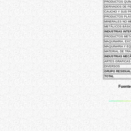
PRODUCTOS QUÍ
DERIVADOS DE P
CAUCHO Y SUS 
PRODUCTOS PLÁ
MINERALES NO M
METÁLICOS BÁSI
INDUSTRIAS INTE
PRODUCTOS MET
MAQUINARIA, EX
MAQUINARIA Y E
MATERIAL DE TR
INDUSTRIAS MEC
ARTES GRAFICAS
DIVERSOS
GRUPO RESIDUAL
TOTAL
Fuente