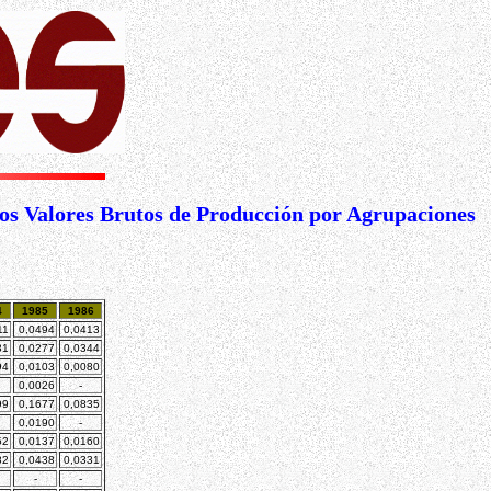
os Valores Brutos de Producción por Agrupaciones
4
1985
1986
11
0,0494
0,0413
31
0,0277
0,0344
94
0,0103
0,0080
0,0026
-
99
0,1677
0,0835
0,0190
-
52
0,0137
0,0160
82
0,0438
0,0331
-
-