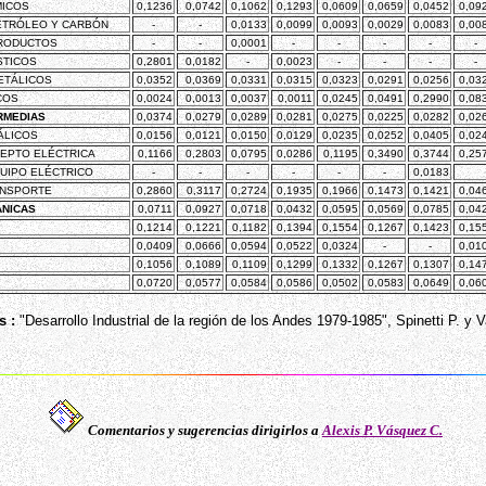
MICOS
0,1236
0,0742
0,1062
0,1293
0,0609
0,0659
0,0452
0,09
ETRÓLEO Y CARBÓN
-
-
0,0133
0,0099
0,0093
0,0029
0,0083
0,00
PRODUCTOS
-
-
0,0001
-
-
-
-
-
STICOS
0,2801
0,0182
-
0,0023
-
-
-
-
ETÁLICOS
0,0352
0,0369
0,0331
0,0315
0,0323
0,0291
0,0256
0,03
COS
0,0024
0,0013
0,0037
0,0011
0,0245
0,0491
0,2990
0,08
RMEDIAS
0,0374
0,0279
0,0289
0,0281
0,0275
0,0225
0,0282
0,02
ÁLICOS
0,0156
0,0121
0,0150
0,0129
0,0235
0,0252
0,0405
0,02
CEPTO ELÉCTRICA
0,1166
0,2803
0,0795
0,0286
0,1195
0,3490
0,3744
0,25
QUIPO ELÉCTRICO
-
-
-
-
-
-
0,0183
ANSPORTE
0,2860
0,3117
0,2724
0,1935
0,1966
0,1473
0,1421
0,04
ÁNICAS
0,0711
0,0927
0,0718
0,0432
0,0595
0,0569
0,0785
0,04
0,1214
0,1221
0,1182
0,1394
0,1554
0,1267
0,1423
0,15
0,0409
0,0666
0,0594
0,0522
0,0324
-
-
0,01
0,1056
0,1089
0,1109
0,1299
0,1332
0,1267
0,1307
0,14
0,0720
0,0577
0,0584
0,0586
0,0502
0,0583
0,0649
0,06
s :
"Desarrollo Industrial de la región de los Andes 1979-1985", Spinetti P. y V
Comentarios y sugerencias dirigirlos a
Alexis P. Vásquez C.