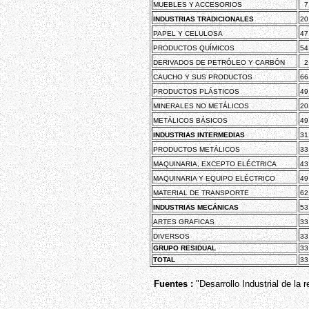
MUEBLES Y ACCESORIOS
7
INDUSTRIAS TRADICIONALES
20
PAPEL Y CELULOSA
47
PRODUCTOS QUÍMICOS
54
DERIVADOS DE PETRÓLEO Y CARBÓN
2
CAUCHO Y SUS PRODUCTOS
66
PRODUCTOS PLÁSTICOS
49
MINERALES NO METÁLICOS
20
METÁLICOS BÁSICOS
49
INDUSTRIAS INTERMEDIAS
31
PRODUCTOS METÁLICOS
33
MAQUINARIA, EXCEPTO ELÉCTRICA
43
MAQUINARIA Y EQUIPO ELÉCTRICO
49
MATERIAL DE TRANSPORTE
62
INDUSTRIAS MECÁNICAS
53
ARTES GRAFICAS
33
DIVERSOS
33
GRUPO RESIDUAL
33
TOTAL
33
Fuentes :
"Desarrollo Industrial de la 