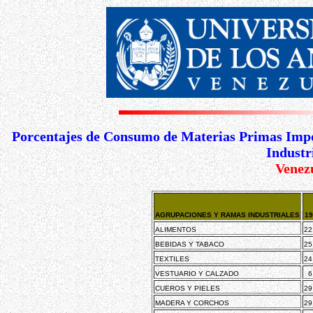
Porcentajes de Consumo de Materias Primas Impo
Industr
Venez
AGRUPACIONES Y RAMAS INDUSTRIALES
19
ALIMENTOS
22
BEBIDAS Y TABACO
25
TEXTILES
24
VESTUARIO Y CALZADO
6
CUEROS Y PIELES
29
MADERA Y CORCHOS
29