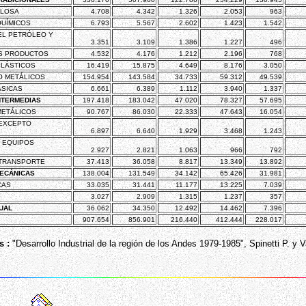
ULOSA
4.708
4.342
1.326
2.053
963
UÍMICOS
6.793
5.567
2.602
1.423
1.542
EL PETRÓLEO Y
3.351
3.109
1.386
1.227
496
S PRODUCTOS
4.532
4.176
1.212
2.196
768
LÁSTICOS
16.419
15.875
4.649
8.176
3.050
O METÁLICOS
154.954
143.584
34.733
59.312
49.539
ÁSICAS
6.661
6.389
1.112
3.940
1.337
NTERMEDIAS
197.418
183.042
47.020
78.327
57.695
ETÁLICOS
90.767
86.030
22.333
47.643
16.054
 EXCEPTO
6.897
6.640
1.929
3.468
1.243
Y EQUIPOS
2.927
2.821
1.063
966
792
 TRANSPORTE
37.413
36.058
8.817
13.349
13.892
MECÁNICAS
138.004
131.549
34.142
65.426
31.981
CAS
33.035
31.441
11.177
13.225
7.039
3.027
2.909
1.315
1.237
357
UAL
36.062
34.350
12.492
14.462
7.396
907.654
856.901
216.440
412.444
228.017
s :
"Desarrollo Industrial de la región de los Andes 1979-1985", Spinetti P. y V