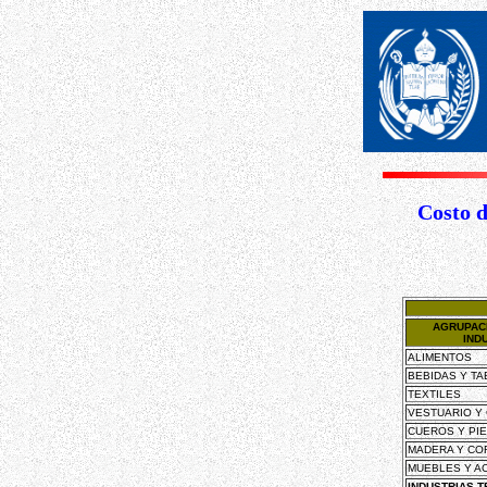
Costo d
AGRUPAC
IND
ALIMENTOS
BEBIDAS Y T
TEXTILES
VESTUARIO Y
CUEROS Y PI
MADERA Y CO
MUEBLES Y A
INDUSTRIAS T