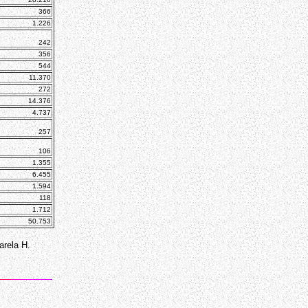
366
1.226
242
356
544
11.370
272
14.376
4.737
257
106
1.355
6.455
1.594
118
1.712
50.753
arela H.