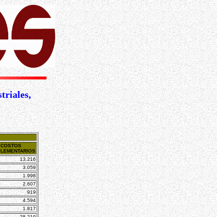
riales,
COSTOS
LEMENTARIOS
13.216
3.059
1.998
2.607
919
4.594
1.817
28.210