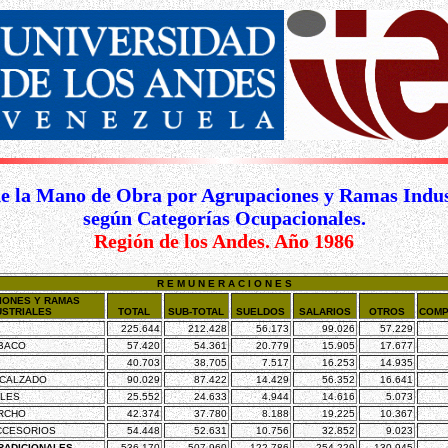
e la Mano de Obra por Agrupaciones y Ramas Indust
según Categorías Ocupacionales.
Región de los Andes. Año 1986
R E M U N E R A C I O N E S
IONES Y RAMAS
USTRIALES
TOTAL
SUB-TOTAL
SUELDOS
SALARIOS
OTROS
COMP
225.644
212.428
56.173
99.026
57.229
ABACO
57.420
54.361
20.779
15.905
17.677
40.703
38.705
7.517
16.253
14.935
 CALZADO
90.029
87.422
14.429
56.352
16.641
ELES
25.552
24.633
4.944
14.616
5.073
RCHO
42.374
37.780
8.188
19.225
10.367
CCESORIOS
54.448
52.631
10.756
32.852
9.023
RADICIONALES
536.170
507.960
122.786
254.229
130.945