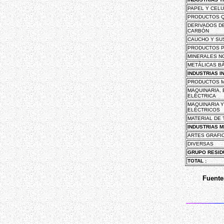
PAPEL Y CEL
PRODUCTOS Q
DERIVADOS D
CARBÓN
CAUCHO Y SU
PRODUCTOS P
MINERALES N
METÁLICAS B
INDUSTRIAS I
PRODUCTOS M
MAQUINARIA,
ELÉCTRICA
MAQUINARIA 
ELÉCTRICOS
MATERIAL DE
INDUSTRIAS 
ARTES GRAFI
DIVERSAS
GRUPO RESID
TOTAL :
Fuente